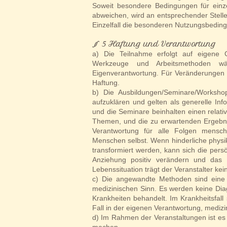
Soweit besondere Bedingungen für ein
abweichen, wird an entsprechender Stelle
Einzelfall die besonderen Nutzungsbedin
​
§ 5 Haftung und Verantwortung
a) Die Teilnahme erfolgt auf eigene G
Werkzeuge und Arbeitsmethoden wäh
Eigenverantwortung. Für Veränderungen 
Haftung.
b) Die Ausbildungen/Seminare/Workshop
aufzuklären und gelten als generelle Inf
und die Seminare beinhalten einen relati
Themen, und die zu erwartenden Ergebniss
Verantwortung für alle Folgen menschl
Menschen selbst. Wenn hinderliche physika
transformiert werden, kann sich die pers
Anziehung positiv verändern und das 
Lebenssituation trägt der Veranstalter ke
c) Die angewandte Methoden sind eine
medizinischen Sinn. Es werden keine Dia
Krankheiten behandelt. Im Krankheitsfall
Fall in der eigenen Verantwortung, medi
d) Im Rahmen der Veranstaltungen ist es 