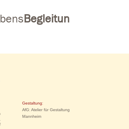
bens
Begleitun
Gestaltung:
AfG: Atelier für Gestaltung
n
Mannheim
,
f