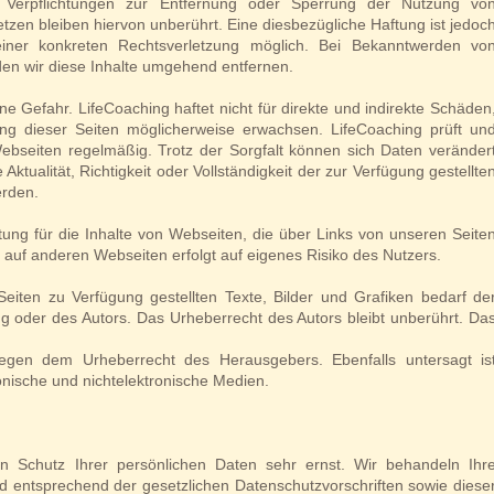
n. Verpflichtungen zur Entfernung oder Sperrung der Nutzung vo
zen bleiben hiervon unberührt. Eine diesbezügliche Haftung ist jedoc
iner konkreten Rechtsverletzung möglich. Bei Bekanntwerden vo
n wir diese Inhalte umgehend entfernen.
ne Gefahr. LifeCoaching haftet nicht für direkte und indirekte Schäden
ng dieser Seiten möglicherweise erwachsen. LifeCoaching prüft un
 Webseiten regelmäßig. Trotz der Sorgfalt können sich Daten veränder
Aktualität, Richtigkeit oder Vollständigkeit der zur Verfügung gestellte
rden.
ung für die Inhalte von Webseiten, die über Links von unseren Seite
 auf anderen Webseiten erfolgt auf eigenes Risiko des Nutzers.
 Seiten zu Verfügung gestellten Texte, Bilder und Grafiken bedarf de
g oder des Autors. Das Urheberrecht des Autors bleibt unberührt. Da
.
iegen dem Urheberrecht des Herausgebers. Ebenfalls untersagt is
ronische und nichtelektronische Medien.
n Schutz Ihrer persönlichen Daten sehr ernst. Wir behandeln Ihr
 entsprechend der gesetzlichen Datenschutzvorschriften sowie diese