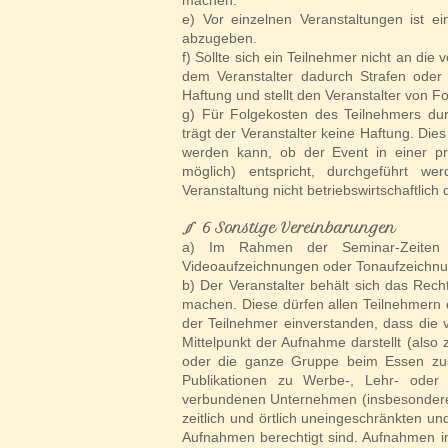
machen.
e) Vor einzelnen Veranstaltungen ist e
abzugeben.
f) Sollte sich ein Teilnehmer nicht an d
dem Veranstalter dadurch Strafen oder
Haftung und stellt den Veranstalter von Fo
g) Für Folgekosten des Teilnehmers du
trägt der Veranstalter keine Haftung. Die
werden kann, ob der Event in einer prak
möglich) entspricht, durchgeführt w
Veranstaltung nicht betriebswirtschaftlich
​
§ 6 Sonstige Vereinbarungen
a) Im Rahmen der Seminar-Zeiten i
Videoaufzeichnungen oder Tonaufzeichn
b) Der Veranstalter behält sich das Rec
machen. Diese dürfen allen Teilnehmern d
der Teilnehmer einverstanden, dass die 
Mittelpunkt der Aufnahme darstellt (also 
oder die ganze Gruppe beim Essen zusa
Publikationen zu Werbe-, Lehr- oder
verbundenen Unternehmen (insbesondere 
zeitlich und örtlich uneingeschränkten 
Aufnahmen berechtigt sind. Aufnahmen in