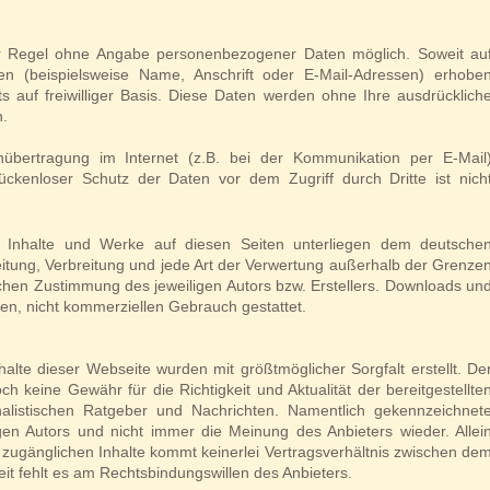
er Regel ohne Angabe personenbezogener Daten möglich. Soweit au
n (beispielsweise Name, Anschrift oder E-Mail-Adressen) erhobe
ets auf freiwilliger Basis. Diese Daten werden ohne Ihre ausdrücklich
n.
übertragung im Internet (z.B. bei der Kommunikation per E-Mail
ückenloser Schutz der Daten vor dem Zugriff durch Dritte ist nich
ten Inhalte und Werke auf diesen Seiten unterliegen dem deutsche
beitung, Verbreitung und jede Art der Verwertung außerhalb der Grenze
ichen Zustimmung des jeweiligen Autors bzw. Erstellers. Downloads un
aten, nicht kommerziellen Gebrauch gestattet.
halte dieser Webseite wurden mit größtmöglicher Sorgfalt erstellt. De
h keine Gewähr für die Richtigkeit und Aktualität der bereitgestellte
nalistischen Ratgeber und Nachrichten. Namentlich gekennzeichnet
en Autors und nicht immer die Meinung des Anbieters wieder. Allei
i zugänglichen Inhalte kommt keinerlei Vertragsverhältnis zwischen de
it fehlt es am Rechtsbindungswillen des Anbieters.