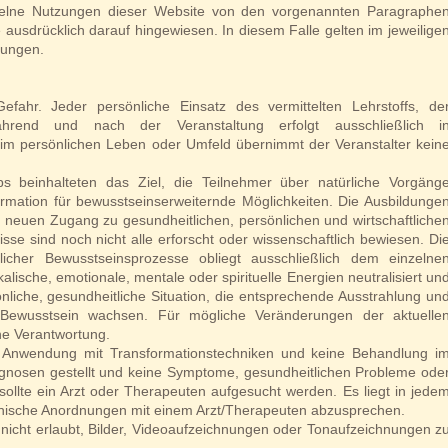
zelne Nutzungen dieser Website von den vorgenannten Paragraphe
 ausdrücklich darauf hingewiesen. In diesem Falle gelten im jeweilige
gungen.
efahr. Jeder persönliche Einsatz des vermittelten Lehrstoffs, de
rend und nach der Veranstaltung erfolgt ausschließlich i
im persönlichen Leben oder Umfeld übernimmt der Veranstalter kein
s beinhalteten das Ziel, die Teilnehmer über natürliche Vorgäng
ormation für bewusstseinserweiternde Möglichkeiten. Die Ausbildunge
v neuen Zugang zu gesundheitlichen, persönlichen und wirtschaftliche
e sind noch nicht alle erforscht oder wissenschaftlich bewiesen. Di
icher Bewusstseinsprozesse obliegt ausschließlich dem einzelne
lische, emotionale, mentale oder spirituelle Energien neutralisiert un
önliche, gesundheitliche Situation, die entsprechende Ausstrahlung un
Bewusstsein wachsen. Für mögliche Veränderungen der aktuelle
ine Verantwortung.
 Anwendung mit Transformationstechniken und keine Behandlung i
gnosen gestellt und keine Symptome, gesundheitlichen Probleme ode
 sollte ein Arzt oder Therapeuten aufgesucht werden. Es liegt in jede
zinische Anordnungen mit einem Arzt/Therapeuten abzusprechen.
nicht erlaubt, Bilder, Videoaufzeichnungen oder Tonaufzeichnungen z