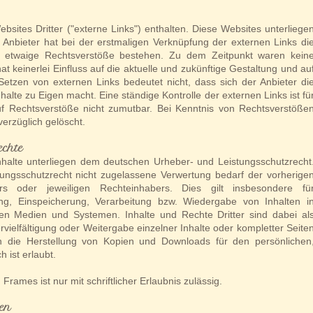
ites Dritter ("externe Links") enthalten. Diese Websites unterliege
r Anbieter hat bei der erstmaligen Verknüpfung der externen Links di
ob etwaige Rechtsverstöße bestehen. Zu dem Zeitpunkt waren kein
at keinerlei Einfluss auf die aktuelle und zukünftige Gestaltung und au
Setzen von externen Links bedeutet nicht, dass sich der Anbieter di
halte zu Eigen macht. Eine ständige Kontrolle der externen Links ist fü
f Rechtsverstöße nicht zumutbar. Bei Kenntnis von Rechtsverstöße
erzüglich gelöscht.
echte
Inhalte unterliegen dem deutschen Urheber- und Leistungsschutzrecht
ngsschutzrecht nicht zugelassene Verwertung bedarf der vorherige
rs oder jeweiligen Rechteinhabers. Dies gilt insbesondere fü
zung, Einspeicherung, Verarbeitung bzw. Wiedergabe von Inhalten i
en Medien und Systemen. Inhalte und Rechte Dritter sind dabei al
vielfältigung oder Weitergabe einzelner Inhalte oder kompletter Seite
lich die Herstellung von Kopien und Downloads für den persönlichen
 ist erlaubt.
Frames ist nur mit schriftlicher Erlaubnis zulässig.
en