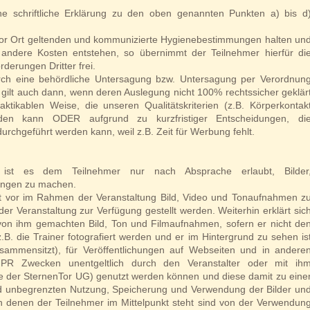
ine schriftliche Erklärung zu den oben genannten Punkten a) bis d
ie vor Ort geltenden und kommunizierte Hygienebestimmungen halten un
 andere Kosten entstehen, so übernimmt der Teilnehmer hierfür di
rderungen Dritter frei.
rch eine behördliche Untersagung bzw. Untersagung per Verordnun
s gilt auch dann, wenn deren Auslegung nicht 100% rechtssicher geklär
tikablen Weise, die unseren Qualitätskriterien (z.B. Körperkontak
erden kann ODER aufgrund zu kurzfristiger Entscheidungen, di
 durchgeführt werden kann, weil z.B. Zeit für Werbung fehlt.
st es dem Teilnehmer nur nach Absprache erlaubt, Bilder
ungen zu machen.
ht vor im Rahmen der Veranstaltung Bild, Video und Tonaufnahmen z
er Veranstaltung zur Verfügung gestellt werden. Weiterhin erklärt sic
von ihm gemachten Bild, Ton und Filmaufnahmen, sofern er nicht de
z.B. die Trainer fotografiert werden und er im Hintergrund zu sehen is
mmensitzt), für Veröffentlichungen auf Webseiten und in andere
 PR Zwecken unentgeltlich durch den Veranstalter oder mit ih
der SternenTor UG) genutzt werden können und diese damit zu eine
und unbegrenzten Nutzung, Speicherung und Verwendung der Bilder un
 denen der Teilnehmer im Mittelpunkt steht sind von der Verwendun